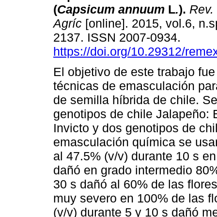
(
Capsicum annuum
L
.
).
Rev. 
Agríc
[online]. 2015, vol.6, n.
2137. ISSN 2007-0934.
https://doi.org/10.29312/reme
El objetivo de este trabajo fu
técnicas de emasculación par
de semilla híbrida de chile. Se
genotipos de chile Jalapeño: 
Invicto y dos genotipos de chi
emasculación química se usar
al 47.5% (v/v) durante 10 s en
dañó en grado intermedio 80% 
30 s dañó al 60% de las flores
muy severo en 100% de las fl
(v/v) durante 5 y 10 s dañó m