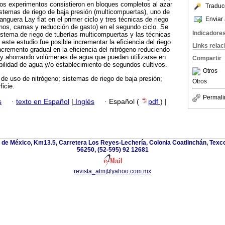
hos experimentos consistieron en bloques completos al azar
Traduc
istemas de riego de baja presión (multicompuertas), uno de
Enviar 
nguera Lay flat en el primer ciclo y tres técnicas de riego
ernos, camas y reducción de gasto) en el segundo ciclo. Se
Indicadore
stema de riego de tuberías multicompuertas y las técnicas
ste estudio fue posible incrementar la eficiencia del riego
Links rela
remento gradual en la eficiencia del nitrógeno reduciendo
te y ahorrando volúmenes de agua que puedan utilizarse en
Compartir
bilidad de agua y/o establecimiento de segundos cultivos.
Otros
a de uso de nitrógeno; sistemas de riego de baja presión;
Otros
ficie.
Permali
s
·
texto en Español
|
Inglés
·
Español (
pdf
) |
de México, Km13.5, Carretera Los Reyes-Lechería, Colonia Coatlinchán, Texc
56250, (52-595) 92 12681
revista_atm@yahoo.com.mx