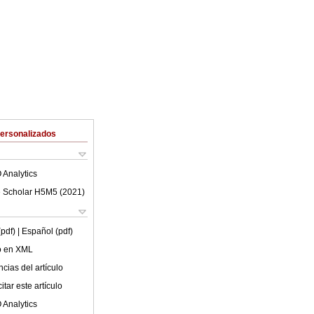
Personalizados
 Analytics
 Scholar H5M5 (
2021
)
(pdf)
| Español (pdf)
lo en XML
cias del artículo
tar este artículo
 Analytics