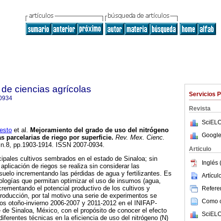
de ciencias agrícolas
Servicios 
0934
Revista
SciELO
esto
et al.
Mejoramiento del grado de uso del nitrógeno
Google
 parcelarias de riego por superficie.
Rev. Mex. Cienc.
, n.8, pp.1903-1914. ISSN 2007-0934.
Articulo
cipales cultivos sembrados en el estado de Sinaloa; sin
Inglés 
aplicación de riegos se realiza sin considerar las
 suelo incrementando las pérdidas de agua y fertilizantes. Es
Artícu
nologías que permitan optimizar el uso de insumos (agua,
incrementando el potencial productivo de los cultivos y
Referen
roducción, por tal motivo una serie de experimentos se
Como ci
los otoño-invierno 2006-2007 y 2011-2012 en el INIFAP-
de Sinaloa, México, con el propósito de conocer el efecto
SciELO
diferentes técnicas en la eficiencia de uso del nitrógeno (N)