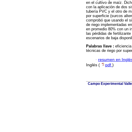
en el cultivo de maíz. Dic
con la aplicación de dos s
tubería PVC y el otro de ma
por superficie (surcos alt
comprobó que usando el si
de riego implementadas en e
en promedio 80% con un inc
las pérdidas de fertilizan
escenarios de baja disponi
Palabras llave :
eficienci
técnicas de riego por super
·
resumen en Inglé
Inglés (
pdf
)
Campo Experimental Valle 