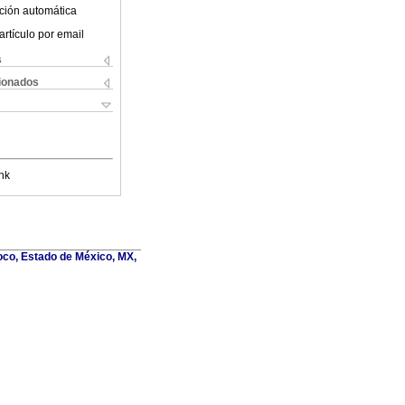
ción automática
artículo por email
s
cionados
nk
oco, Estado de México, MX,