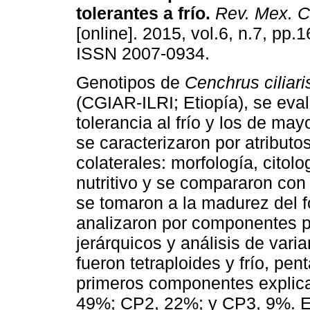
tolerantes a frío
.
Rev. Mex. Ci
[online]. 2015, vol.6, n.7, pp.
ISSN 2007-0934.
Genotipos de
Cenchrus ciliari
(CGIAR-ILRI; Etiopía), se eva
tolerancia al frío y los de may
se caracterizaron por atributos
colaterales: morfología, citolo
nutritivo y se compararon con 
se tomaron a la madurez del fo
analizaron por componentes p
jerárquicos y análisis de var
fueron tetraploides y frío, pen
primeros componentes explica
49%; CP2, 22%; y CP3, 9%. El 