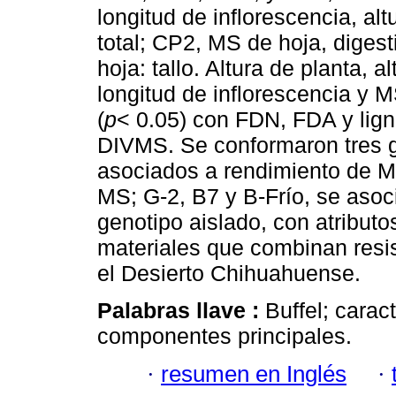
longitud de inflorescencia, al
total; CP2, MS de hoja, digest
hoja: tallo. Altura de planta, a
longitud de inflorescencia y M
(
p
< 0.05) con FDN, FDA y lign
DIVMS. Se conformaron tres g
asociados a rendimiento de M
MS; G-2, B7 y B-Frío, se asoci
genotipo aislado, con atributo
materiales que combinan resist
el Desierto Chihuahuense.
Palabras llave :
Buffel; carac
componentes principales.
·
resumen en Inglés
·