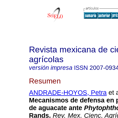
Revista mexicana de ci
agrícolas
versión impresa
ISSN
2007-093
Resumen
ANDRADE-HOYOS, Petra
et a
Mecanismos de defensa en p
de aguacate ante
Phytophth
Rands
.
Rev. Mex. Cienc. Agrí