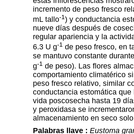
estas inflorescencias mostrar
incremento de peso fresco re
-1
mL tallo
) y conductancia es
nueve días después de cosecha
regular apariencia y la activi
-1
6.3 U g
de peso fresco, en t
se mantuvo constante durante l
-1
g
de peso). Las flores alma
comportamiento climatérico si
peso fresco relativo, similar
conductancia estomática que la
vida poscosecha hasta 19 días
y peroxidasa se incrementaron 
almacenamiento en seco solo f
Palabras llave :
Eustoma gra