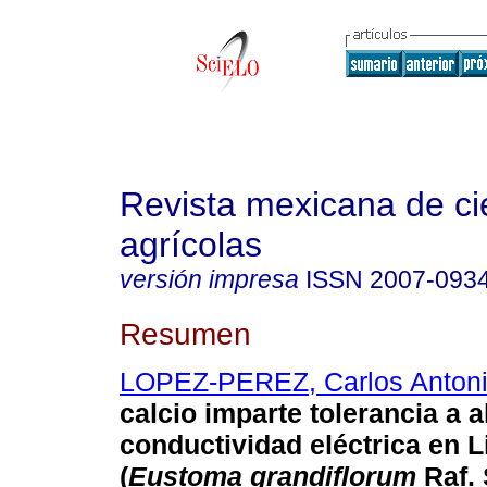
Revista mexicana de ci
agrícolas
versión impresa
ISSN
2007-093
Resumen
LOPEZ-PEREZ, Carlos Anton
calcio imparte tolerancia a a
conductividad eléctrica
en L
(
Eustoma grandiflorum
Raf.