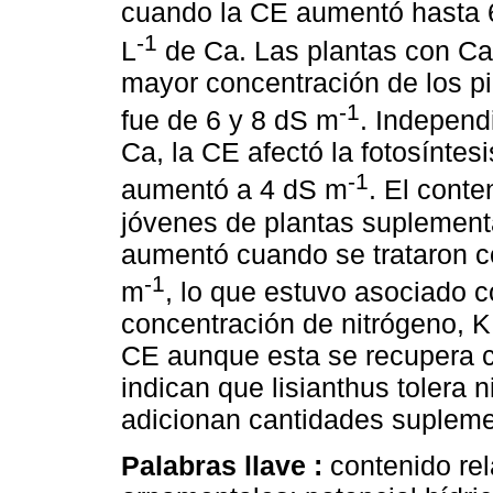
cuando la CE aumentó hasta 
-1
L
de Ca. Las plantas con Ca
mayor concentración de los p
-1
fue de 6 y 8 dS m
. Independ
Ca, la CE afectó la fotosíntes
-1
aumentó a 4 dS m
. El cont
jóvenes de plantas suplement
aumentó cuando se trataron 
-1
m
, lo que estuvo asociado c
concentración de nitrógeno, K
CE aunque esta se recupera c
indican que lisianthus tolera n
adicionan cantidades supleme
Palabras llave :
contenido rel