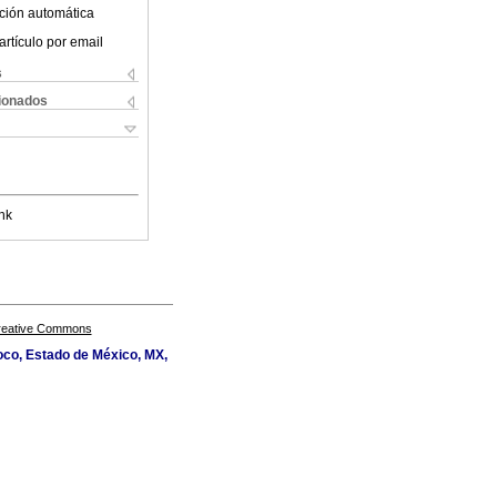
ción automática
artículo por email
s
cionados
nk
Creative Commons
oco, Estado de México, MX,