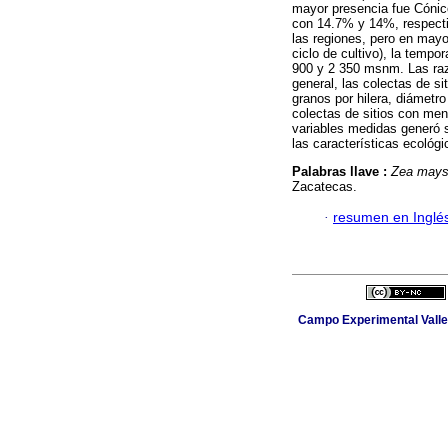
mayor presencia fue Cónic
con 14.7% y 14%, respecti
las regiones, pero en may
ciclo de cultivo), la tempor
900 y 2 350 msnm. Las raz
general, las colectas de s
granos por hilera, diámetr
colectas de sitios con meno
variables medidas generó s
las características ecológi
Palabras llave :
Zea may
Zacatecas.
·
resumen en Inglé
Campo Experimental Valle 