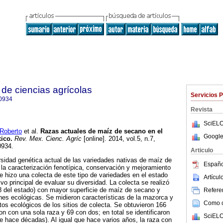
de ciencias agrícolas
Servicios 
0934
Revista
SciELO
Roberto
et al.
Razas actuales de maíz de secano en el
Google
xico
.
Rev. Mex. Cienc. Agríc
[online]. 2014, vol.5, n.7,
0934.
Articulo
rsidad genética actual de las variedades nativas de maíz de
Españo
la caracterización fenotípica, conservación y mejoramiento
e hizo una colecta de este tipo de variedades en el estado
Artícu
vo principal de evaluar su diversidad. La colecta se realizó
8 del estado) con mayor superficie de maíz de secano y
Referen
ones ecológicas. Se midieron características de la mazorca y
Como ci
tos ecológicos de los sitios de colecta. Se obtuvieron 166
on con una sola raza y 69 con dos; en total se identificaron
SciELO
 hace décadas). Al igual que hace varios años, la raza con