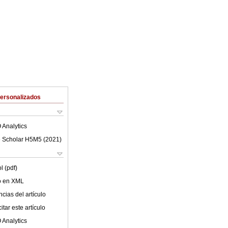
Personalizados
 Analytics
 Scholar H5M5 (
2021
)
l (pdf)
lo en XML
cias del artículo
tar este artículo
 Analytics