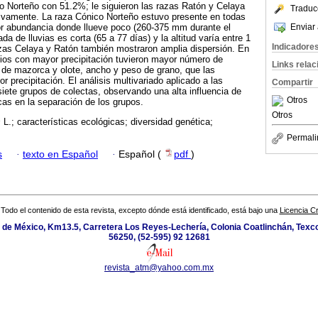
o Norteño con 51.2%; le siguieron las razas Ratón y Celaya
Traduc
vamente. La raza Cónico Norteño estuvo presente en todas
Enviar 
or abundancia donde llueve poco (260-375 mm durante el
ada de lluvias es corta (65 a 77 días) y la altitud varía entre 1
Indicadore
as Celaya y Ratón también mostraron amplia dispersión. En
itios con mayor precipitación tuvieron mayor número de
Links rela
o de mazorca y olote, ancho y peso de grano, que las
r precipitación. El análisis multivariado aplicado a las
Compartir
iete grupos de colectas, observando una alta influencia de
Otros
cas en la separación de los grupos.
Otros
s
L.; características ecológicas; diversidad genética;
Permali
s
·
texto en Español
·
Español (
pdf
)
Todo el contenido de esta revista, excepto dónde está identificado, está bajo una
Licencia 
de México, Km13.5, Carretera Los Reyes-Lechería, Colonia Coatlinchán, Texc
56250, (52-595) 92 12681
revista_atm@yahoo.com.mx