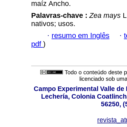
maíz Ancho.
Palavras-chave :
Zea mays
L
nativos; usos.
·
resumo em Inglês
·
pdf
)
Todo o conteúdo deste pe
licenciado sob um
Campo Experimental Valle de 
Lechería, Colonia Coatlinc
56250, (
revista_