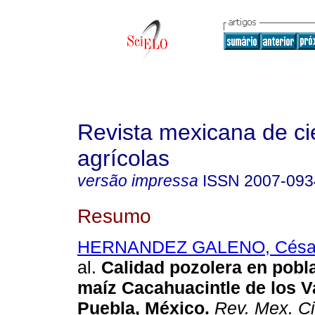
Revista mexicana de ci
agrícolas
versão impressa
ISSN
2007-093
Resumo
HERNANDEZ GALENO, César 
al.
Calidad pozolera en pobl
maíz Cacahuacintle de los Va
Puebla, México
.
Rev. Mex. Ci