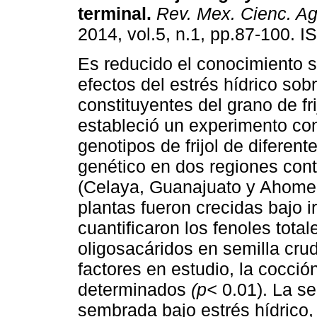
terminal
.
Rev. Mex. Cienc. Ag
2014, vol.5, n.1, pp.87-100. 
Es reducido el conocimiento s
efectos del estrés hídrico sobr
constituyentes del grano de fri
estableció un experimento co
genotipos de frijol de diferent
genético en dos regiones cont
(Celaya, Guanajuato y Ahome,
plantas fueron crecidas bajo ir
cuantificaron los fenoles tota
oligosacáridos en semilla cru
factores en estudio, la cocci
determinados
(p<
0.01). La s
sembrada bajo estrés hídrico