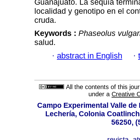
Guanajuato. La sequía termina
localidad y genotipo en el co
cruda.
Keywords :
Phaseolus vulgar
salud.
·
abstract in English
·
All the contents of this jo
under a
Creative 
Campo Experimental Valle de 
Lechería, Colonia Coatlinc
56250, (
revista_