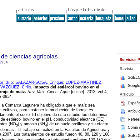
de ciencias agrícolas
Servicios 
0934
Revista
SciELO
 Idilio
;
SALAZAR-SOSA, Enrique
;
LOPEZ-MARTINEZ,
Google
AZQUEZ, Cirilo
.
Impacto del estiércol bovino en el
rraje de maíz
.
Rev. Mex. Cienc. Agríc
[online]. 2013, vol.4,
Articulo
7-0934.
Españo
 la Comarca Lagunera ha obligado a que el maíz sea
 cultivos, para sostener la producción de forraje es
Artícu
mente el suelo. El objetivo de este estudio fue determinar
 de estiércol bovino en el pH, conductividad eléctrica (CE),
Referen
ratos (NO
) y amonio (NH
) de un suelo arcilloso y su efecto
3
4
Como ci
 de maíz. El trabajo se realizó en la Facultad de Agricultura y
 2007. Los tratamientos de estudio fueron 40, 80, 120 y 160
SciELO
o lechero, testigo absoluto y tratamiento químico 100-150 (kg