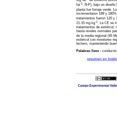
-1
ha
; N-P), bajo un diseño 
planta fue forraje verde. 
incrementaron 189 y 180% l
tratamientos fueron 120 y
-1
21.33 mg kg
. La CE se i
tratamientos de estiércol; 
hasta niveles normales par
de la media regional (45 M
estiércol con monitoreo reg
lechero, manteniendo bueno
Palabras llave :
conductivi
·
resumen en Inglé
Campo Experimental Valle 