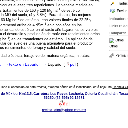
Traduc
bloques al azar, tres repeticiones. La variable medida en
-1
Los tratamientos de 160 y 120 Mg ha
de estiércol
Enviar 
a MO del suelo, (4 y 3.8%). Para nitratos, los mejores
Indicadore
-1
 160 Mg ha
de estiércol, con valores finales de 22.25 y
-1
ncrementó arriba de 4 dSm
en cinco años en los
Links rela
no aplicando estiércol en el sexto año bajaron estos valores
Compartir
a el desarrollo y producción de maíz con rendimientos arriba
-1
g ha
) en los tratamientos de estiércol. La aplicación del
Otros
ular del suelo es una buena alternativa para el productor
Otros
s rendimientos de forraje y calidad del suelo.
Permali
dad eléctrica; forraje verde; materia orgánica; nitrates.
s
·
texto en Español
·
Español (
pdf
)
Todo el contenido de esta revista, excepto dónde está identificado, está bajo una
Licencia 
de México, Km13.5, Carretera Los Reyes-Lechería, Colonia Coatlinchán, Texc
56250, (52-595) 92 12681
revista_atm@yahoo.com.mx