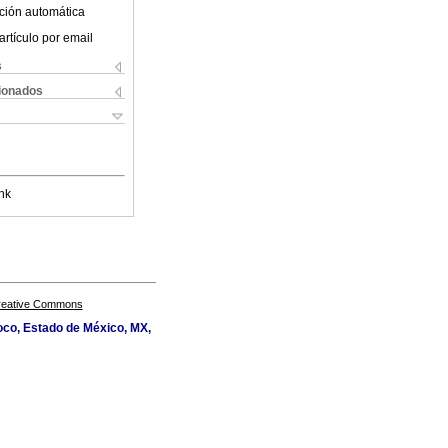
ción automática
artículo por email
s
cionados
nk
Creative Commons
oco, Estado de México, MX,