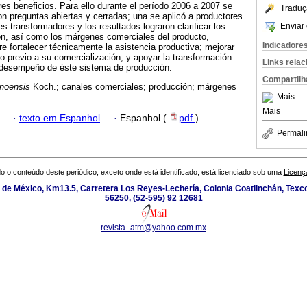
es beneficios. Para ello durante el período 2006 a 2007 se
Traduç
n preguntas abiertas y cerradas; una se aplicó a productores
Enviar 
es-transformadores y los resultados lograron clarificar los
ón, así como los márgenes comerciales del producto,
Indicadore
e fortalecer técnicamente la asistencia productiva; mejorar
to previo a su comercialización, y apoyar la transformación
Links rela
l desempeño de éste sistema de producción.
Compartilh
inoensis
Koch.; canales comerciales; producción; márgenes
Mais
Mais
·
texto em Espanhol
·
Espanhol (
pdf
)
Permali
o o conteúdo deste periódico, exceto onde está identificado, está licenciado sob uma
Licenç
de México, Km13.5, Carretera Los Reyes-Lechería, Colonia Coatlinchán, Texc
56250, (52-595) 92 12681
revista_atm@yahoo.com.mx