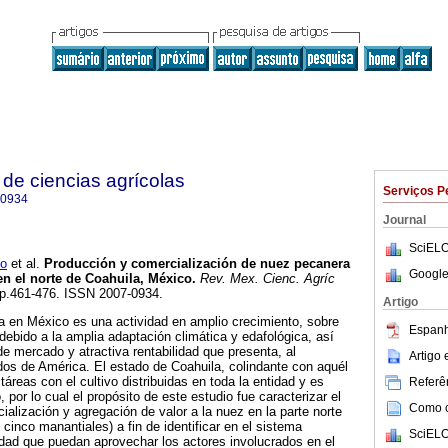
de ciencias agrícolas
Serviços P
-0934
Journal
SciELO
o
et al.
Producción y comercialización de nuez pecanera
Google
n el norte de Coahuila, México
.
Rev. Mex. Cienc. Agríc
, pp.461-476. ISSN 2007-0934.
Artigo
a en México es una actividad en amplio crecimiento, sobre
Espanh
debido a la amplia adaptación climática y edafológica, así
e mercado y atractiva rentabilidad que presenta, al
Artigo
os de América. El estado de Coahuila, colindante con aquél
áreas con el cultivo distribuidas en toda la entidad y es
Referên
 por lo cual el propósito de este estudio fue caracterizar el
Como ci
ialización y agregación de valor a la nuez en la parte norte
s cinco manantiales) a fin de identificar en el sistema
SciELO
dad que puedan aprovechar los actores involucrados en el