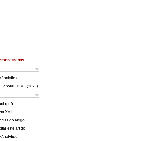
ersonalizados
 Analytics
 Scholar H5M5 (
2021
)
ol (pdf)
 em XML
cias do artigo
tar este artigo
 Analytics