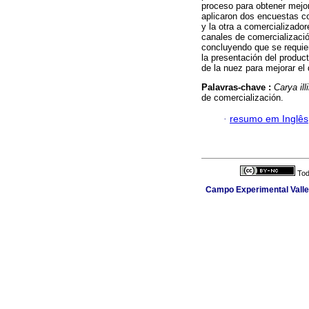
proceso para obtener mejor
aplicaron dos encuestas co
y la otra a comercializador
canales de comercializaci
concluyendo que se requier
la presentación del produc
de la nuez para mejorar e
Palavras-chave :
Carya ill
de comercialización.
·
resumo em Inglês
Tod
Campo Experimental Valle 