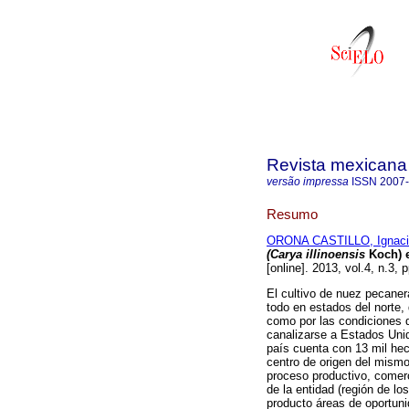
Revista mexicana 
versão impressa
ISSN
2007
Resumo
ORONA CASTILLO, Ignaci
(Carya illinoensis
Koch) e
[online]. 2013, vol.4, n.3
El cultivo de nuez pecaner
todo en estados del norte, 
como por las condiciones d
canalizarse a Estados Unid
país cuenta con 13 mil hect
centro de origen del mismo,
proceso productivo, comerc
de la entidad (región de lo
producto áreas de oportuni