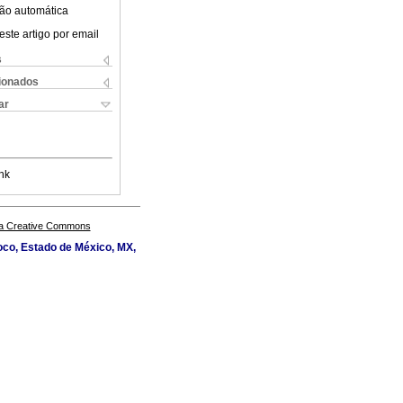
ão automática
este artigo por email
s
cionados
ar
nk
a Creative Commons
oco, Estado de México, MX,