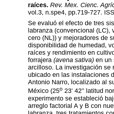
raíces
.
Rev. Mex. Cienc. Agrí
vol.3, n.spe4, pp.719-727. I
Se evaluó el efecto de tres s
labranza (convencional (LC), v
cero (NL)) y mejoradores de s
disponibilidad de humedad, 
raíces y rendimiento en culti
forrajera
(avena sativa)
en un 
arcilloso. La investigación se
ubicado en las instalaciones 
Antonio Narro, localizado al su
o
México (25
23' 42'' latitud no
experimento se estableció baj
arreglo factorial A y B con nu
labranza, tres tratamientos co