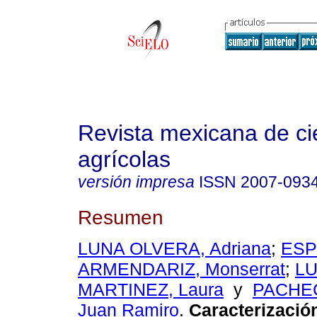
Revista mexicana de ci
agrícolas
versión impresa
ISSN
2007-093
Resumen
LUNA OLVERA, Adriana
;
ESP
ARMENDARIZ, Monserrat
;
L
MARTINEZ, Laura
y
PACHE
Juan Ramiro
.
Caracterizació