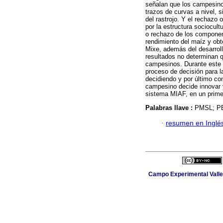
señalan que los campesino
trazos de curvas a nivel, 
del rastrojo. Y el rechazo
por la estructura sociocul
o rechazo de los componen
rendimiento del maíz y ob
Mixe, además del desarrol
resultados no determinan q
campesinos. Durante este 
proceso de decisión para 
decidiendo y por último co
campesino decide innovar y
sistema MIAF, en un prime
Palabras llave :
PMSL; PE
·
resumen en Inglé
Campo Experimental Valle 