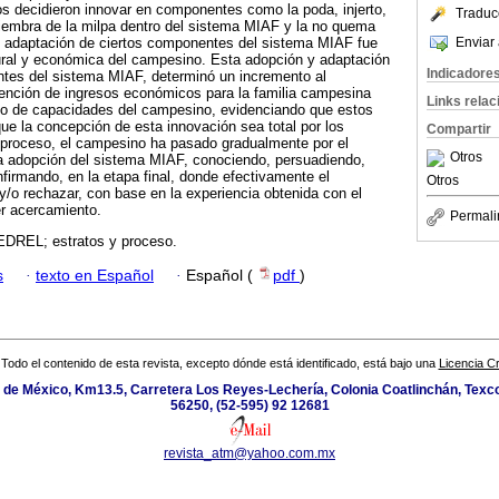
s decidieron innovar en componentes como la poda, injerto,
Traduc
siembra de la milpa dentro del sistema MIAF y la no quema
Enviar 
 o adaptación de ciertos componentes del sistema MIAF fue
tural y económica del campesino. Esta adopción y adaptación
Indicadore
tes del sistema MIAF, determinó un incremento al
tención de ingresos económicos para la familia campesina
Links rela
lo de capacidades del campesino, evidenciando que estos
ue la concepción de esta innovación sea total por los
Compartir
proceso, el campesino ha pasado gradualmente por el
Otros
la adopción del sistema MIAF, conociendo, persuadiendo,
nfirmando, en la etapa final, donde efectivamente el
Otros
/o rechazar, con base en la experiencia obtenida con el
r acercamiento.
Permali
DREL; estratos y proceso.
s
·
texto en Español
·
Español (
pdf
)
Todo el contenido de esta revista, excepto dónde está identificado, está bajo una
Licencia 
de México, Km13.5, Carretera Los Reyes-Lechería, Colonia Coatlinchán, Texc
56250, (52-595) 92 12681
revista_atm@yahoo.com.mx