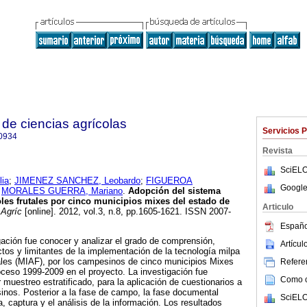
de ciencias agrícolas
Servicios 
0934
Revista
SciELO
ia
;
JIMENEZ SANCHEZ, Leobardo
;
FIGUEROA
Google
y
MORALES GUERRA, Mariano
.
Adopción del sistema
oles frutales por cinco municipios mixes del estado de
Articulo
 Agríc
[online]. 2012, vol.3, n.8, pp.1605-1621. ISSN 2007-
Españo
igación fue conocer y analizar el grado de comprensión,
Artícu
ctos y limitantes de la implementación de la tecnología milpa
tales (MIAF), por los campesinos de cinco municipios Mixes
Referen
roceso 1999-2009 en el proyecto. La investigación fue
Como ci
muestreo estratificado, para la aplicación de cuestionarios a
nos. Posterior a la fase de campo, la fase documental
SciELO
ra, captura y el análisis de la información. Los resultados