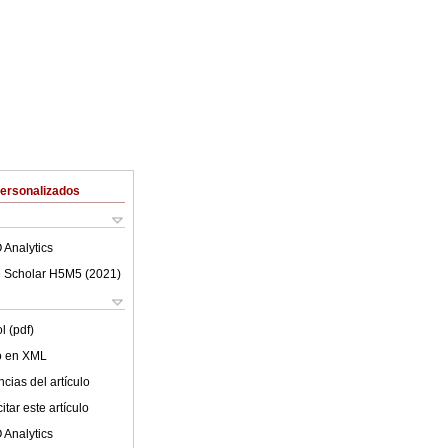
Personalizados
 Analytics
 Scholar H5M5 (
2021
)
l (pdf)
lo en XML
cias del artículo
tar este artículo
 Analytics