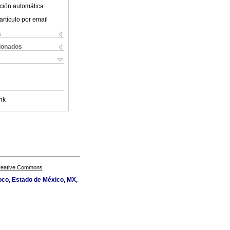
ción automática
artículo por email
s
cionados
nk
Creative Commons
oco, Estado de México, MX,