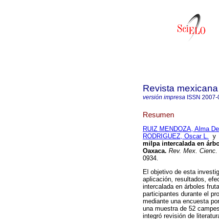
Revista mexicana 
versión impresa
ISSN
2007-
Resumen
RUIZ MENDOZA, Alma Del
RODRIGUEZ, Oscar L.
milpa intercalada en árb
Oaxaca
.
Rev. Mex. Cienc.
0934.
El objetivo de esta invest
aplicación, resultados, efe
intercalada en árboles fru
participantes durante el p
mediante una encuesta por 
una muestra de 52 campesi
integró revisión de literatu