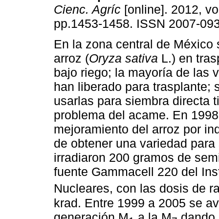
Cienc. Agríc
[online]. 2012, vol
pp.1453-1458. ISSN 2007-093
En la zona central de México 
arroz (
Oryza sativa
L.) en tras
bajo riego; la mayoría de las 
han liberado para trasplante; 
usarlas para siembra directa t
problema del acame. En 1998 s
mejoramiento del arroz por in
de obtener una variedad para 
irradiaron 200 gramos de semi
fuente Gammacell 220 del Inst
Nucleares, con las dosis de
krad. Entre 1999 a 2005 se av
generación M
a la M
dando c