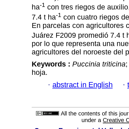
-1
ha
con tres riegos de auxili
-1
7.4 t ha
con cuatro riegos de
En parcelas con agricultores 
Juárez F2009 promedió 7.4 t 
por lo que representa una nue
agricultores del noroeste del p
Keywords :
Puccinia triticina
;
hoja.
·
abstract in English
·
All the contents of this jo
under a
Creative 