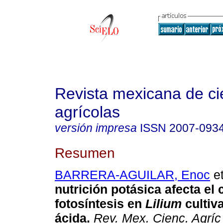
Revista mexicana de ci
agrícolas
versión impresa
ISSN
2007-093
Resumen
BARRERA-AGUILAR, Enoc
et
nutrición potásica afecta el 
fotosíntesis en
Lilium
cultiv
ácida
.
Rev. Mex. Cienc. Agríc