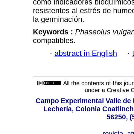
como indicadores bioquímicos
resistentes al estrés de hume
la germinación.
Keywords :
Phaseolus vulgar
compatibles.
·
abstract in English
·
All the contents of this jo
under a
Creative 
Campo Experimental Valle de 
Lechería, Colonia Coatlinc
56250, (
revista_