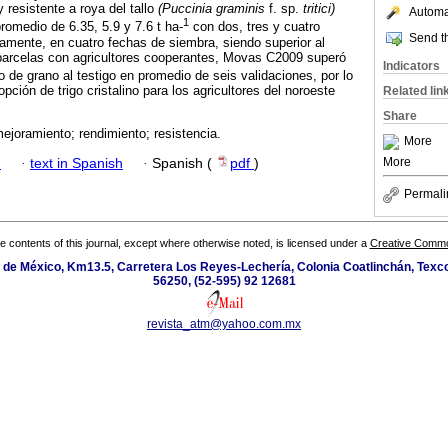
 resistente a roya del tallo
(Puccinia graminis
f. sp.
tritici)
Automat
1
romedio de 6.35, 5.9 y 7.6 t ha-
con dos, tres y cuatro
Send th
ivamente, en cuatro fechas de siembra, siendo superior al
parcelas con agricultores cooperantes, Movas C2009 superó
Indicators
 de grano al testigo en promedio de seis validaciones, por lo
ción de trigo cristalino para los agricultores del noroeste
Related lin
Share
ejoramiento; rendimiento; resistencia.
More
More
h
·
text in Spanish
·
Spanish (
pdf
)
Permali
the contents of this journal, except where otherwise noted, is licensed under a
Creative Common
de México, Km13.5, Carretera Los Reyes-Lechería, Colonia Coatlinchán, Texc
56250, (52-595) 92 12681
revista_atm@yahoo.com.mx