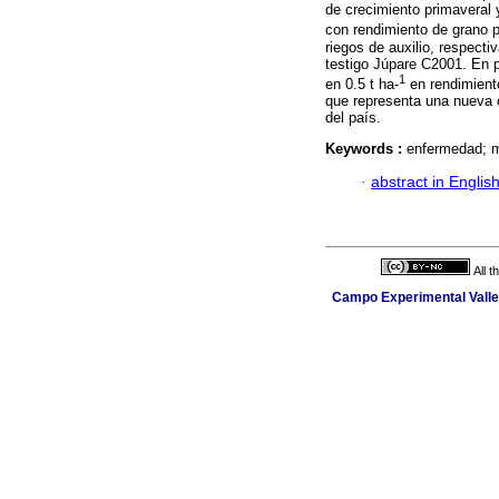
de crecimiento primaveral y
con rendimiento de grano p
riegos de auxilio, respect
testigo Júpare C2001. En 
1
en 0.5 t ha-
en rendimiento
que representa una nueva op
del país.
Keywords :
enfermedad; m
·
abstract in Englis
All 
Campo Experimental Valle 