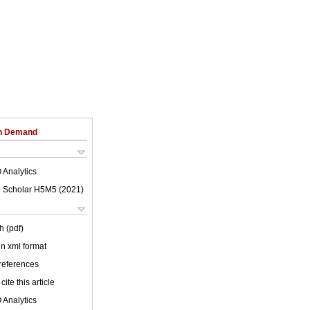
on Demand
 Analytics
 Scholar H5M5 (
2021
)
h (pdf)
 in xml format
 references
cite this article
 Analytics