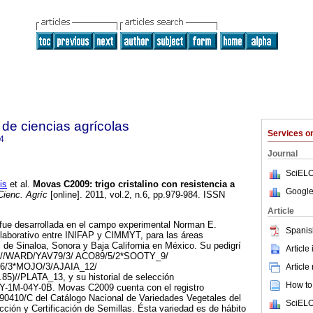
de ciencias agrícolas
Services 
4
Journal
SciELO
is
et al.
Movas C2009
:
trigo cristalino con resistencia a
Google
ienc. Agríc
[online]. 2011, vol.2, n.6, pp.979-984. ISSN
Article
ue desarrollada en el campo experimental Norman E.
Spanis
olaborativo entre INIFAP y CIMMYT, para las áreas
 de Sinaloa, Sonora y Baja California en México. Su pedigrí
Article
9//WARD/YAV79/3/ ACO89/5/2*SOOTY_9/
6/3*MOJO/3/AJAIA_12/
Article
)//PLATA_13, y su historial de selección
How to 
1M-04Y-0B. Movas C2009 cuenta con el registro
190410/C del Catálogo Nacional de Variedades Vegetales del
SciELO
cción y Certificación de Semillas. Ésta variedad es de hábito