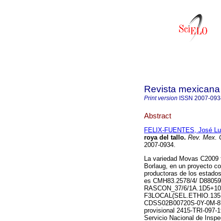
Revista mexicana 
Print version
ISSN
2007-093
Abstract
FELIX-FUENTES, José Lu
roya del tallo
.
Rev. Mex. C
2007-0934.
La variedad Movas C2009 f
Borlaug, en un proyecto c
productoras de los estados
es CMH83.2578/4/ D8805
RASCON_37/6/1A.1D5+10
F3LOCAL(SEL.ETHIO.135.85
CDSS02B00720S-0Y-0M-8Y-
provisional 2415-TRI-097-
Servicio Nacional de Inspe