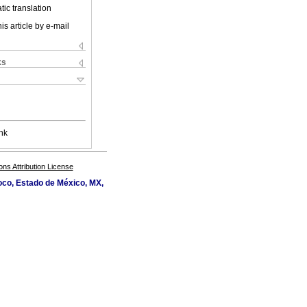
ic translation
is article by e-mail
ks
nk
s Attribution License
oco, Estado de México, MX,