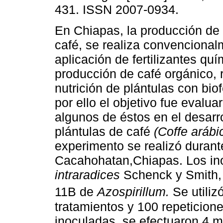
431. ISSN 2007-0934.
En Chiapas, la producción de 
café, se realiza convencional
aplicación de fertilizantes quí
producción de café orgánico, 
nutrición de plántulas con biof
por ello el objetivo fue evaluar
algunos de éstos en el desarr
plántulas de café
(Coffe arábi
experimento se realizó duran
Cacahohatan,Chiapas. Los in
intraradices
Schenck y Smith
11B de
Azospirillum.
Se utilizó
tratamientos y 100 repeticione
inoculadas, se efectuaron 4 m