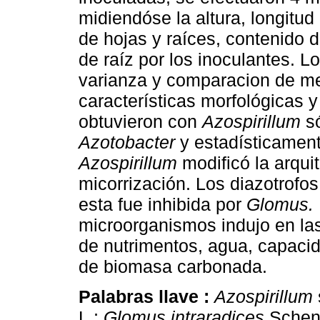
midiendóse la altura, longitud
de hojas y raíces, contenido d
de raíz por los inoculantes. L
varianza y comparacion de m
características morfológicas y
obtuvieron con
Azospirillum
só
Azotobacter
y estadísticament
Azospirillum
modificó la arquit
micorrización. Los diazotrofo
esta fue inhibida por
Glomus.
microorganismos indujo en la
de nutrimentos, agua, capacid
de biomasa carbonada.
Palabras llave :
Azospirillum
L.;
Glomus intraradices
Schenc