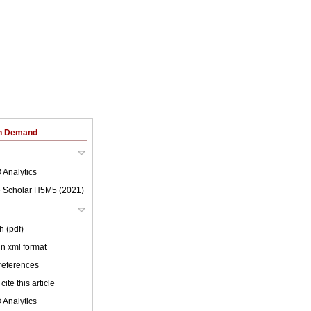
on Demand
 Analytics
 Scholar H5M5 (
2021
)
h (pdf)
 in xml format
 references
cite this article
 Analytics