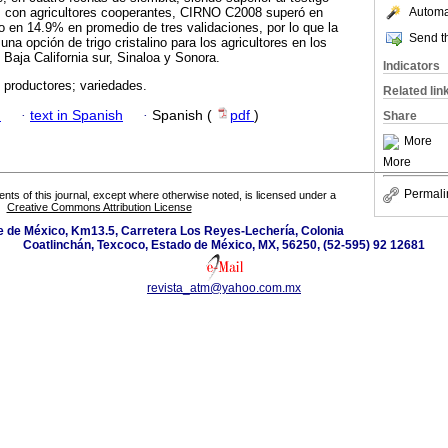
 con agricultores cooperantes, CIRNO C2008 superó en
Automat
go en 14.9% en promedio de tres validaciones, por lo que la
Send th
na opción de trigo cristalino para los agricultores en los
 Baja California sur, Sinaloa y Sonora.
Indicators
; productores; variedades.
Related lin
h
·
text in Spanish
·
Spanish (
pdf
)
Share
More
More
Permali
tents of this journal, except where otherwise noted, is licensed under a
Creative Commons Attribution License
 de México, Km13.5, Carretera Los Reyes-Lechería, Colonia
Coatlinchán, Texcoco, Estado de México, MX, 56250, (52-595) 92 12681
revista_atm@yahoo.com.mx