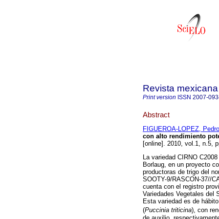
Revista mexicana 
Print version
ISSN
2007-093
Abstract
FIGUEROA-LOPEZ, Pedr
con alto rendimiento pot
[online]. 2010, vol.1, n.5
La variedad CIRNO C2008 
Borlaug, en un proyecto co
productoras de trigo del no
SOOTY-9/RASCON-37//CA
cuenta con el registro pro
Variedades Vegetales del S
Esta variedad es de hábito 
(
Puccinia triticina
), con re
de auxilio, respectivamente