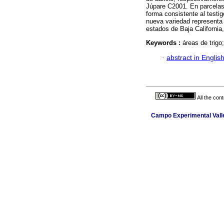
Júpare C2001. En parcelas
forma consistente al testi
nueva variedad representa u
estados de Baja California,
Keywords :
áreas de trigo
·
abstract in Englis
All the con
Campo Experimental Valle