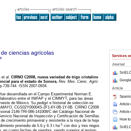
de ciencias agrícolas
Services 
4
Journal
SciELO
o
et al.
CIRNO C2008, nueva variedad de trigo cristalino
Google
encial para el estado de Sonora
.
Rev. Mex. Cienc. Agríc
, pp.739-744. ISSN 2007-0934.
Article
fue desarrollada en el Campo Experimental Norman E.
Spanis
laborativo entre el INIFAP y el CIMMYT, para las áreas
roeste de México. Su pedigrí e historial de selección es
Article
MAYO, CGS02Y00004S-2F1-6Y-0B-1Y-0B. CIRNO C2008
visional 2146-TRI-086-141008/C del Catálogo Nacional de
Article
ervicio Nacional de Inspección y Certificación de Semillas.
How to 
de crecimiento primaveral y resistente a la roya de la hoja
-1
ndimiento promedio de 5.6 y 6.3 t ha
con dos y tres riegos
SciELO
; en cuatro fechas de siembra, siendo superior al testigo