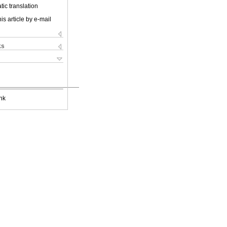
ic translation
is article by e-mail
ks
nk