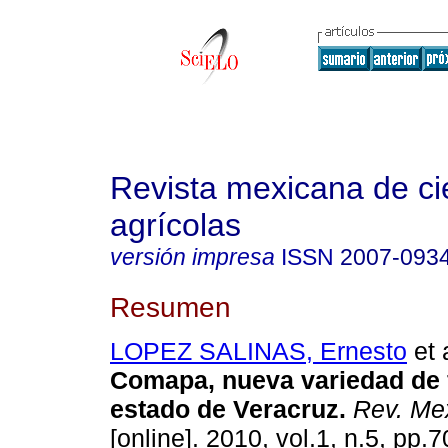
Revista mexicana de ci
agrícolas
versión impresa
ISSN
2007-093
Resumen
LOPEZ SALINAS, Ernesto
et 
Comapa, nueva variedad de fr
estado de Veracruz
.
Rev. Mex
[online]. 2010, vol.1, n.5, pp