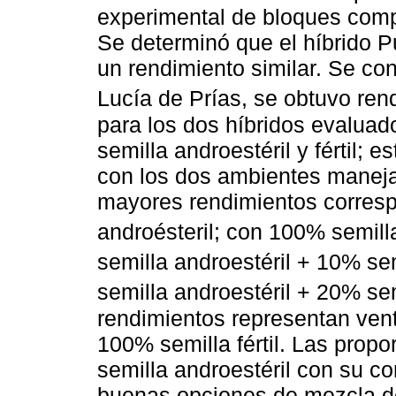
experimental de bloques comple
Se determinó que el híbrido
un rendimiento similar. Se co
Lucía de Prías, se obtuvo re
para los dos híbridos evaluad
semilla androestéril y fértil; 
con los dos ambientes mane
mayores rendimientos correspo
androésteril; con 100% semill
semilla androestéril + 10% semi
semilla androestéril + 20% semi
rendimientos representan vent
100% semilla fértil. Las pro
semilla androestéril con su con
buenas opciones de mezcla d