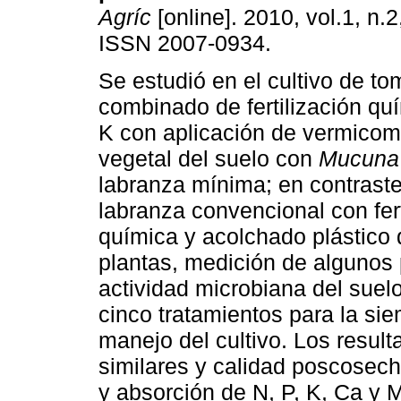
Agríc
[online]. 2010, vol.1, n.
ISSN 2007-0934.
Se estudió en el cultivo de to
combinado de fertilización qu
K con aplicación de vermicom
vegetal del suelo con
Mucuna 
labranza mínima; en contraste
labranza convencional con fert
química y acolchado plástico d
plantas, medición de algunos p
actividad microbiana del suel
cinco tratamientos para la sie
manejo del cultivo. Los resul
similares y calidad poscosech
y absorción de N, P, K, Ca y M