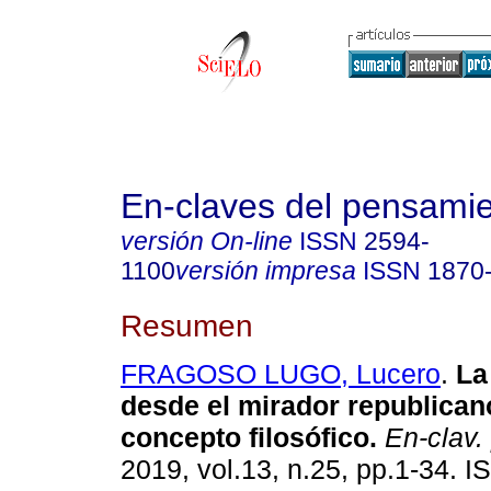
En-claves del pensami
versión On-line
ISSN
2594-
1100
versión impresa
ISSN
1870
Resumen
FRAGOSO LUGO, Lucero
.
La
desde el mirador republican
concepto filosófico.
En-clav.
2019, vol.13, n.25, pp.1-34. 