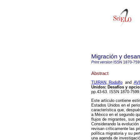
Migración y desarr
Print version
ISSN
1870-759
Abstract
TUIRAN, Rodolfo
and
AVI
Unidos
:
Desafíos y opcio
pp.43-63. ISSN 1870-7599
Este artículo contiene est
Estados Unidos en el peri
característica que, después
a México en el segundo qu
flujos de migrantes, sus p
Considerando la evolución 
revisan críticamente las p
política migratoria y su p
una agenda de investigació