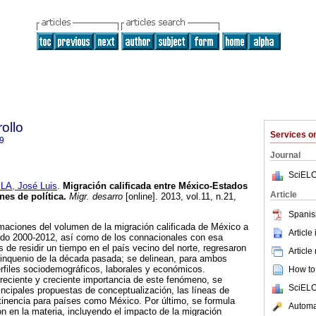
ollo
Services 
9
Journal
SciELO
LA, José Luis
.
Migración calificada entre México-Estados
Article
nes de política
.
Migr. desarro
[online]. 2013, vol.11, n.21,
.
Spanis
imaciones del volumen de la migración calificada de México a
Article
odo 2000-2012, así como de los connacionales con esa
 de residir un tiempo en el país vecino del norte, regresaron
Article
inquenio de la década pasada; se delinean, para ambos
erfiles sociodemográficos, laborales y económicos.
How to 
reciente y creciente importancia de este fenómeno, se
SciELO
rincipales propuestas de conceptualización, las líneas de
ertinencia para países como México. Por último, se formula
Automat
n en la materia, incluyendo el impacto de la migración