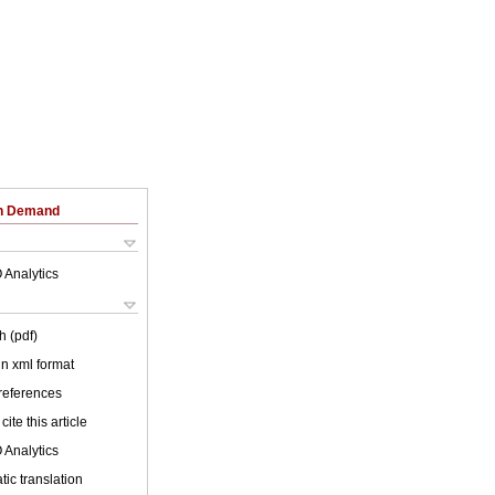
on Demand
 Analytics
h (pdf)
 in xml format
 references
cite this article
 Analytics
ic translation