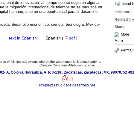
 nacional de innovación, al tiempo que se sugieren algunas
Send th
que la migración internacional de talentos no se traduzca en
apital humano, sino en una oportunidad para el desarrollo
Indicators
Related lin
ficada; desarrollo económico; ciencia; tecnología; México-
Share
More
h
·
text in Spanish
·
Spanish (
pdf
)
More
Permali
tents of this journal, except where otherwise noted, is licensed under a
Creative Commons Attribution License
02- A, Colonia Hidráulica, A. P. 3-138 , Zacatecas, Zacatecas, MX, 98070, 52 49
rdwise@estudiosdeldesarrollo.net