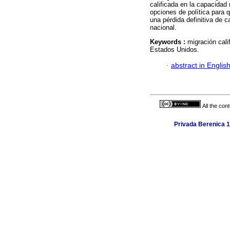
calificada en la capacidad
opciones de política para 
una pérdida definitiva de c
nacional.
Keywords :
migración cali
Estados Unidos.
·
abstract in Englis
All the con
Privada Berenica 1