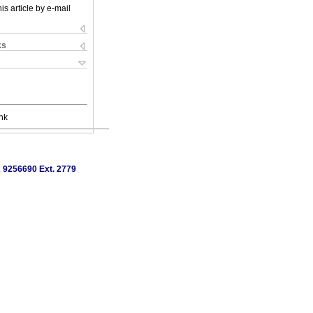
is article by e-mail
ks
nk
2 9256690 Ext. 2779