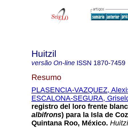
Huitzil
versão On-line
ISSN
1870-7459
Resumo
PLASENCIA-VAZQUEZ, Alexis
ESCALONA-SEGURA, Grisel
registro del loro frente blanc
albifrons
) para la Isla de Co
Quintana Roo, México
.
Huitzi