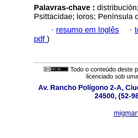
Palavras-chave :
distribució
Psittacidae; loros; Península
·
resumo em Inglês
·
pdf
)
Todo o conteúdo deste pe
licenciado sob um
Av. Rancho Polígono 2-A, Ciu
24500, (52-9
migmar