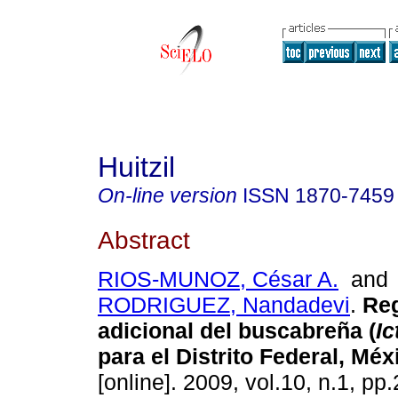
Huitzil
On-line version
ISSN
1870-7459
Abstract
RIOS-MUNOZ, César A.
an
RODRIGUEZ, Nandadevi
.
Reg
adicional del buscabreña (
Ic
para el Distrito Federal, Méx
[online]. 2009, vol.10, n.1, p