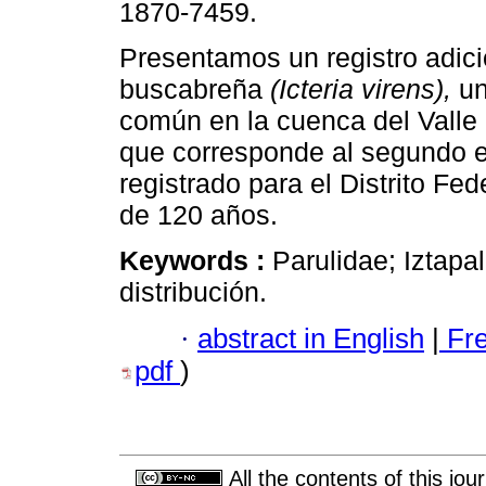
1870-7459.
Presentamos un registro adici
buscabreña
(Icteria virens),
un
común en la cuenca del Valle
que corresponde al segundo 
registrado para el Distrito Fe
de 120 años.
Keywords :
Parulidae; Iztapa
distribución.
·
abstract in English
|
Fr
pdf
)
All the contents of this jo