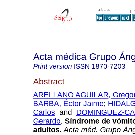
Acta médica Grupo Áng
Print version
ISSN
1870-7203
Abstract
ARELLANO AGUILAR, Gregor
BARBA, Éctor Jaime
;
HIDALG
Carlos
and
DOMINGUEZ-CAR
Gerardo
.
Síndrome de vómito
adultos.
Acta méd. Grupo Án