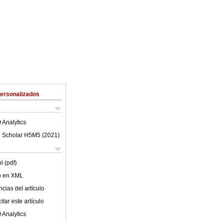
Personalizados
 Analytics
 Scholar H5M5 (
2021
)
l (pdf)
lo en XML
cias del artículo
tar este artículo
 Analytics