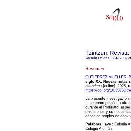
Tzintzun. Revista 
versión On-line
ISSN
2007-
Resumen
GUTIERREZ MUELLER, Be
siglo XX. Nuevas notas s
históricos
[online]. 2025, 
https://doi.org/10.35830/tr
La presente investigación, 
tiene como propósito ofre
durante el Porfiriato: aspe
diversiones y su necesidad
espacios propios de conviv
Palabras llave :
Colonia A
Colegio Alemán.