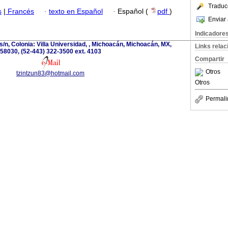
Traduc
s
|
Francés
·
texto en Español
·
Español (
pdf
)
Enviar 
Indicadore
s/n, Colonia: Villa Universidad, , Michoacán, Michoacán, MX,
Links rela
58030, (52-443) 322-3500 ext. 4103
Compartir
Otros
tzintzun83@hotmail.com
Otros
Permali