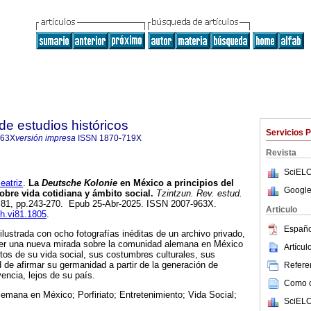
de estudios históricos
Servicios 
963X
versión impresa
ISSN
1870-719X
Revista
SciELO
atriz
.
La
Deutsche Kolonie
en México a principios del
Google
obre vida cotidiana y ámbito social.
Tzintzun. Rev. estud.
n.81, pp.243-270. Epub 25-Abr-2025. ISSN 2007-963X.
Articulo
eh.vi81.1805
.
Españo
ilustrada con ocho fotografías inéditas de un archivo privado,
cer una nueva mirada sobre la comunidad alemana en México
Artícu
ctos de su vida social, sus costumbres culturales, sus
 de afirmar su germanidad a partir de la generación de
Referen
encia, lejos de su país.
Como ci
lemana en México; Porfiriato; Entretenimiento; Vida Social;
SciELO