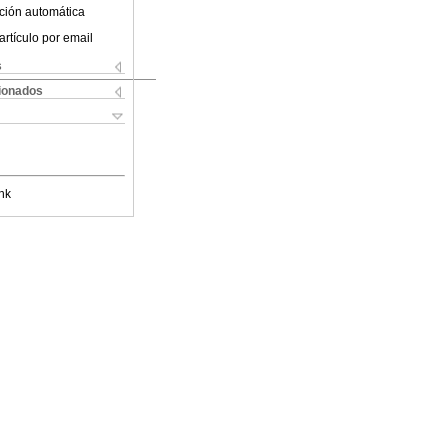
ción automática
artículo por email
s
cionados
nk