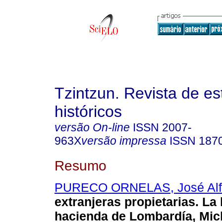
Tzintzun. Revista de es
históricos
versão On-line
ISSN
2007-
963X
versão impressa
ISSN
187
Resumo
PURECO ORNELAS, José Alf
extranjeras propietarias. La 
hacienda de Lombardía, Mic