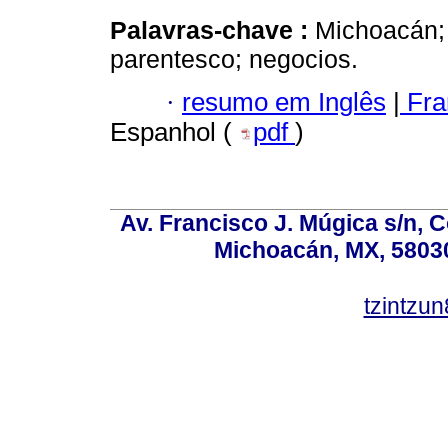
Palavras-chave :
Michoacán; 
parentesco; negocios.
·
resumo em Inglês
|
Fra
Espanhol (
pdf
)
Av. Francisco J. Múgica s/n, C
Michoacán, MX, 58030
tzintzu