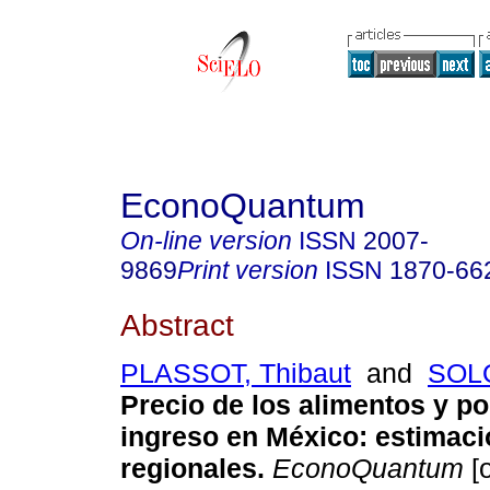
EconoQuantum
On-line version
ISSN
2007-
9869
Print version
ISSN
1870-66
Abstract
PLASSOT, Thibaut
and
SOLO
Precio de los alimentos y p
ingreso en México: estimac
regionales.
EconoQuantum
[o