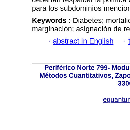
para los subdominios mencion
Keywords :
Diabetes; mortali
marginación; asignación de r
·
abstract in English
·
Periférico Norte 799- Modu
Métodos Cuantitativos, Zapo
330
equantu