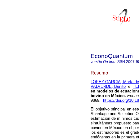
EconoQuantum
versão On-line
ISSN
2007-9
Resumo
LOPEZ GARCIA, María del
VALVERDE, Benito
e
TE
en modelos de ecuaciones
bovino en México.
Econo
9869.
https://doi.org/10.
El objetivo principal en e
Shrinkage and Selection O
estimación de mínimos cu
simultáneas propuesto para
bovino en México en el pe
los estimadores es el grad
endógenas en la primera e