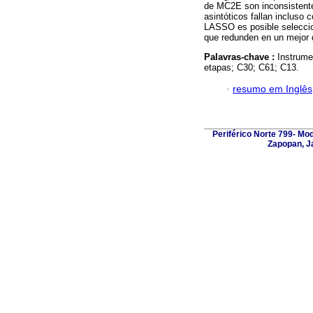
de MC2E son inconsistente
asintóticos fallan incluso
LASSO es posible seleccio
que redunden en un mejor d
Palavras-chave :
Instrume
etapas; C30; C61; C13.
·
resumo em Inglês
Periférico Norte 799- Mo
Zapopan, Ja