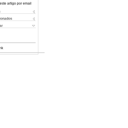
este artigo por email
s
cionados
ar
nk