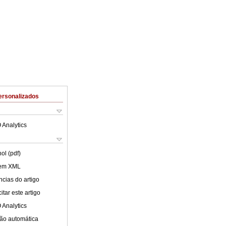
ersonalizados
 Analytics
ol (pdf)
 em XML
cias do artigo
tar este artigo
 Analytics
ão automática