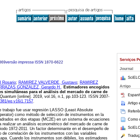
Serviços P
869
versão impressa
ISSN
1870-6622
Journal
SciELO
 Rosario
;
RAMIREZ VALVERDE, Gustavo
;
RAMIREZ
Artigo
RRAZAS GONZALEZ, Gerardo H.
.
Estimadores encogidos
 simultáneas para el análisis del mercado de carne de
Espanh
Quantum
[online]. 2019, vol.16, n.1, pp.103-123. ISSN 2007-
18381/eq.v16i1.7157
.
Artigo
ste trabajo fue usar regresión LASSO (Least Absolute
Referên
perator) como método de selección de instrumentos en la
adrados en dos etapas (MC2E) en un sistema de ecuaciones
Como ci
 realizar un análisis econométrico del mercado de carne de
SciELO
riodo 1972-2011. Un factor determinante en el desempeño de
o de correlación de los instrumentos con las variables
Traduç
tapa. Cuando los instrumentos son débiles, los estimadores