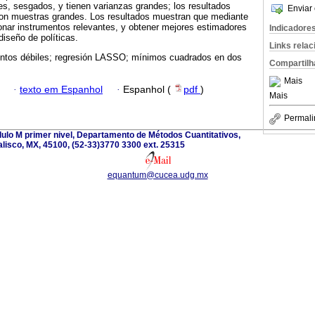
s, sesgados, y tienen varianzas grandes; los resultados
Enviar 
 con muestras grandes. Los resultados muestran que mediante
nar instrumentos relevantes, y obtener mejores estimadores
Indicadore
iseño de políticas.
Links rela
ntos débiles; regresión LASSO; mínimos cuadrados en dos
Compartilh
Mais
·
texto em Espanhol
·
Espanhol (
pdf
)
Mais
Permali
dulo M primer nivel, Departamento de Métodos Cuantitativos,
lisco, MX, 45100, (52-33)3770 3300 ext. 25315
equantum@cucea.udg.mx