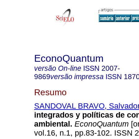
EconoQuantum
versão On-line
ISSN
2007-
9869
versão impressa
ISSN
187
Resumo
SANDOVAL BRAVO, Salvado
integrados y políticas de con
ambiental.
EconoQuantum
[o
vol.16, n.1, pp.83-102. ISSN