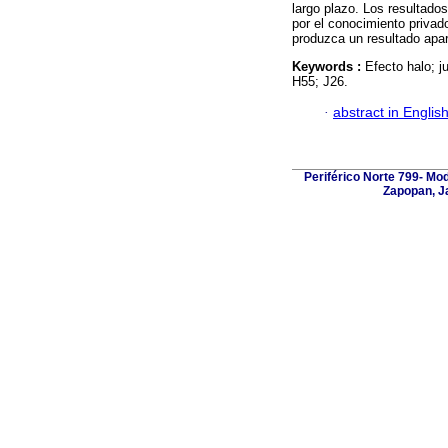
largo plazo. Los resultados
por el conocimiento privad
produzca un resultado apar
Keywords :
Efecto halo; 
H55; J26.
·
abstract in Englis
Periférico Norte 799- Mo
Zapopan, Ja