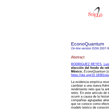
EconoQuantum
On-line version
ISSN
2007-
Abstract
RODRIGUEZ REYES, Luis
elección del fondo de ret
México.
EconoQuantum
[o
https://doi.org/10.18381/e
La evidencia empírica rev
cambian a una nueva Admin
rendimiento neto que la an
retiro. En este artículo d
ocurrir a causa de la histo
compañías agrupadas alred
que se conoce como efecto 
modelo teórico de conocimi