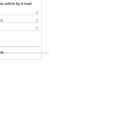
is article by e-mail
ks
nk