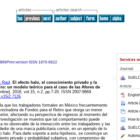
Services 
9869
Print version
ISSN
1870-6622
Journal
SciELO
 Raúl
.
El efecto halo, el conocimiento privado y la
Article
iro: un modelo teórico para el caso de las Afores de
nline]. 2018, vol.15, n.2, pp.7-20. ISSN 2007-9869.
English
q.v15i2.7126
.
Article
ela que los trabajadores formales en México frecuentemente
istradora de Fondos para el Retiro que otorga un menor
Article
terior, afectando su perspectiva de ingresos al momento del
e investigación se muestra que tal comportamiento puede
How to 
ria no observable de la interacción entre los trabajadores y las
SciELO
edor de una marca publicitaria común, en un ejemplo de lo
halo. Para darle soporte a esta hipótesis, se construye un
Automat
ento privado y probabilidad subjetiva, con compromiso de