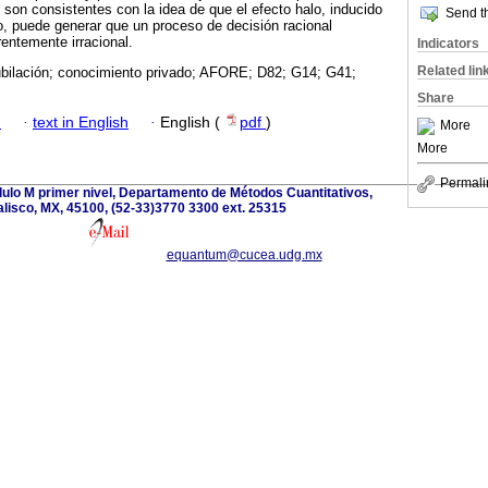
 son consistentes con la idea de que el efecto halo, inducido
Send th
o, puede generar que un proceso de decisión racional
entemente irracional.
Indicators
Related lin
jubilación; conocimiento privado; AFORE; D82; G14; G41;
Share
h
·
text in English
·
English (
pdf
)
More
More
Permali
dulo M primer nivel, Departamento de Métodos Cuantitativos,
lisco, MX, 45100, (52-33)3770 3300 ext. 25315
equantum@cucea.udg.mx