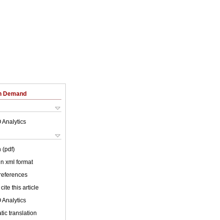
on Demand
 Analytics
 (pdf)
 in xml format
 references
cite this article
 Analytics
ic translation