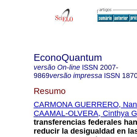
EconoQuantum
versão On-line
ISSN
2007-
9869
versão impressa
ISSN
187
Resumo
CARMONA GUERRERO, Nan
CAAMAL-OLVERA, Cinthya G
transferencias federales ha
reducir la desigualdad en la