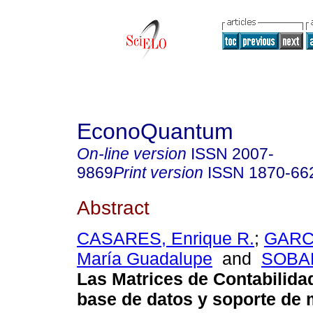
EconoQuantum
On-line version
ISSN
2007-
9869
Print version
ISSN
1870-66
Abstract
CASARES, Enrique R.
;
GARC
María Guadalupe
and
SOBAR
Las Matrices de Contabilida
base de datos y soporte de