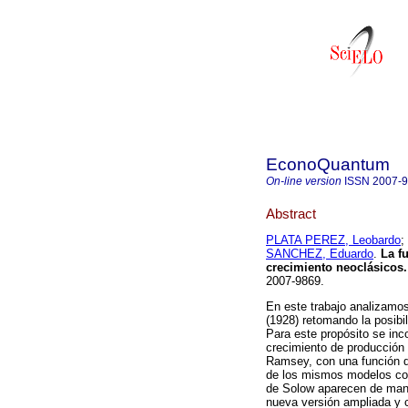
EconoQuantum
On-line version
ISSN
2007-
Abstract
PLATA PEREZ, Leobardo
;
SANCHEZ, Eduardo
.
La fu
crecimiento neoclásicos.
2007-9869.
En este trabajo analizamo
(1928) retomando la posibil
Para este propósito se inc
crecimiento de producción
Ramsey, con una función d
de los mismos modelos con
de Solow aparecen de mane
nueva versión ampliada y c