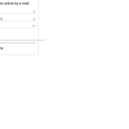
is article by e-mail
ks
nk