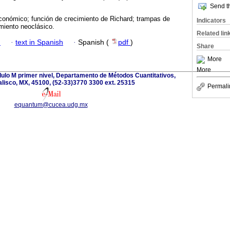
Send th
conómico; función de crecimiento de Richard; trampas de
Indicators
miento neoclásico.
Related lin
h
·
text in Spanish
·
Spanish (
pdf
)
Share
More
More
dulo M primer nivel, Departamento de Métodos Cuantitativos,
lisco, MX, 45100, (52-33)3770 3300 ext. 25315
Permali
equantum@cucea.udg.mx