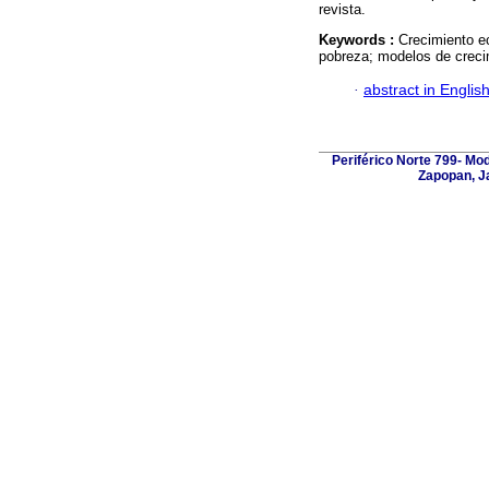
revista.
Keywords :
Crecimiento e
pobreza; modelos de creci
·
abstract in Englis
Periférico Norte 799- Mo
Zapopan, Ja