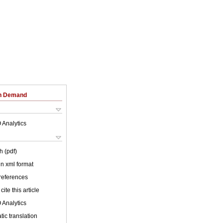
on Demand
 Analytics
h (pdf)
 in xml format
 references
cite this article
 Analytics
ic translation