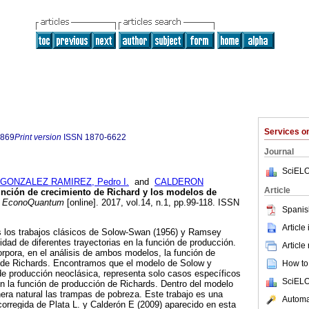
Services 
9869
Print version
ISSN
1870-6622
Journal
SciELO
GONZALEZ RAMIREZ, Pedro I.
and
CALDERON
Article
nción de crecimiento de Richard y los modelos de
EconoQuantum
[online]. 2017, vol.14, n.1, pp.99-118. ISSN
Spanis
Article
s los trabajos clásicos de Solow-Swan (1956) y Ramsey
idad de diferentes trayectorias en la función de producción.
Article
orpora, en el análisis de ambos modelos, la función de
 de Richards. Encontramos que el modelo de Solow y
How to 
e producción neoclásica, representa solo casos específicos
SciELO
 la función de producción de Richards. Dentro del modelo
ra natural las trampas de pobreza. Este trabajo es una
Automat
orregida de Plata L. y Calderón E (2009) aparecido en esta