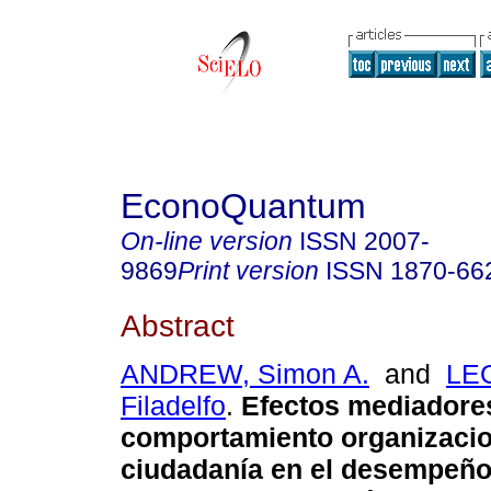
EconoQuantum
On-line version
ISSN
2007-
9869
Print version
ISSN
1870-66
Abstract
ANDREW, Simon A.
and
LE
Filadelfo
.
Efectos mediadore
comportamiento organizacio
ciudadanía en el desempeñ