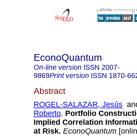
EconoQuantum
On-line version
ISSN
2007-
9869
Print version
ISSN
1870-66
Abstract
ROGEL-SALAZAR, Jesús
an
Roberto
.
Portfolio Construct
Implied Correlation Informat
at Risk.
EconoQuantum
[onlin