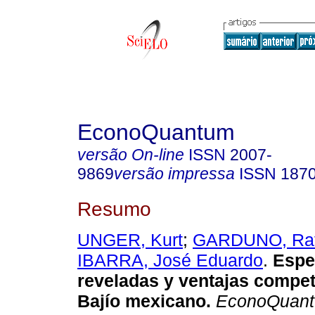
EconoQuantum
versão On-line
ISSN
2007-
9869
versão impressa
ISSN
187
Resumo
UNGER, Kurt
;
GARDUNO, Raf
IBARRA, José Eduardo
.
Espe
reveladas y ventajas competi
Bajío mexicano
.
EconoQuan