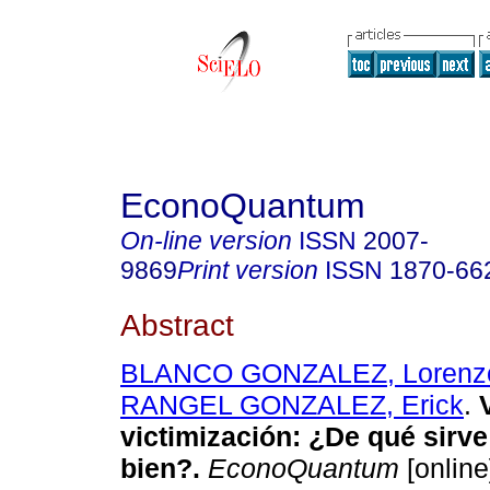
EconoQuantum
On-line version
ISSN
2007-
9869
Print version
ISSN
1870-66
Abstract
BLANCO GONZALEZ, Lorenz
RANGEL GONZALEZ, Erick
.
victimización
:
¿De qué sirve
bien?
.
EconoQuantum
[online