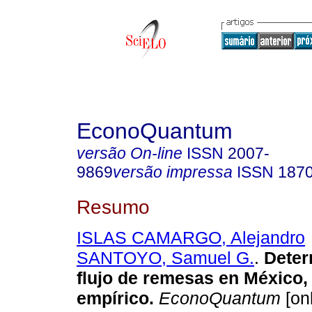
EconoQuantum
versão On-line
ISSN
2007-
9869
versão impressa
ISSN
187
Resumo
ISLAS CAMARGO, Alejandro
SANTOYO, Samuel G.
.
Deter
flujo de remesas en México, 
empírico
.
EconoQuantum
[onl