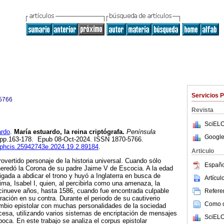
Servicios 
5766
Revista
SciELO
rdo
.
María estuardo, la reina criptógrafa.
Península
Google
.2, pp.163-178. Epub 08-Oct-2024. ISSN 1870-5766.
cephcis.25942743e.2024.19.2.89184
.
Articulo
overtido personaje de la historia universal. Cuando sólo
Españo
heredó la Corona de su padre Jaime V de Escocia. A la edad
igada a abdicar el trono y huyó a Inglaterra en busca de
Artícu
rima, Isabel I, quien, al percibirla como una amenaza, la
ecinueve años, hasta 1586, cuando fue encontrada culpable
Referen
ración en su contra. Durante el periodo de su cautiverio
Como ci
ambio epistolar con muchas personalidades de la sociedad
esa, utilizando varios sistemas de encriptación de mensajes
SciELO
oca. En este trabajo se analiza el corpus epistolar