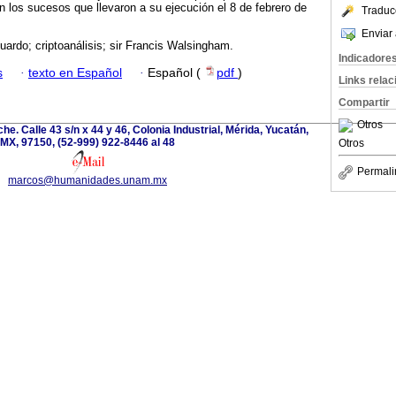
on los sucesos que llevaron a su ejecución el 8 de febrero de
Traduc
Enviar 
uardo; criptoanálisis; sir Francis Walsingham.
Indicadore
s
·
texto en Español
·
Español (
pdf
)
Links rela
Compartir
Otros
e. Calle 43 s/n x 44 y 46, Colonia Industrial, Mérida, Yucatán,
MX, 97150, (52-999) 922-8446 al 48
Otros
Permali
marcos@humanidades.unam.mx