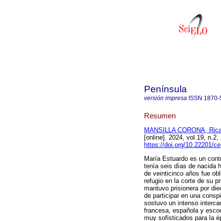
Península
versión impresa
ISSN
1870-
Resumen
MANSILLA CORONA, Rica
[online]. 2024, vol.19, n
https://doi.org/10.22201/
María Estuardo es un contr
tenía seis días de nacida 
de veinticinco años fue obl
refugio en la corte de su p
mantuvo prisionera por di
de participar en una conspi
sostuvo un intenso interc
francesa, española y escoc
muy sofisticados para la ép