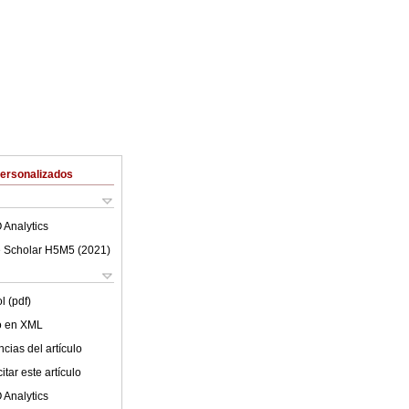
Personalizados
 Analytics
 Scholar H5M5 (
2021
)
l (pdf)
lo en XML
cias del artículo
tar este artículo
 Analytics