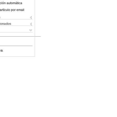
ción automática
artículo por email
s
cionados
nk