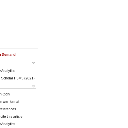
on Demand
 Analytics
 Scholar H5M5 (
2021
)
h (pdf)
 in xml format
 references
cite this article
 Analytics