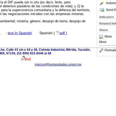
ía el DIF puede ser in situ (es decir, lento, pero
Automat
l deterioro paulatino de las condiciones de vida); y 2) la
Send th
para la supervivencia comunitaria y la defensa del territorio,
n las negociaciones iniciales con las empresas mineras.
Indicators
oambiental; minería; género; despojo de tierra; despojo de
Related lin
Share
h
·
text in Spanish
·
Spanish (
pdf
)
More
More
e. Calle 43 s/n x 44 y 46, Colonia Industrial, Mérida, Yucatán,
Permali
MX, 97150, (52-999) 922-8446 al 48
marcos@humanidades.unam.mx