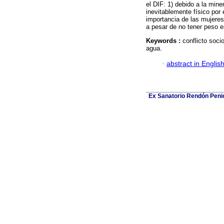
el DIF: 1) debido a la miner
inevitablemente físico por e
importancia de las mujeres 
a pesar de no tener peso e
Keywords :
conflicto soci
agua.
·
abstract in Englis
Ex Sanatorio Rendón Penich