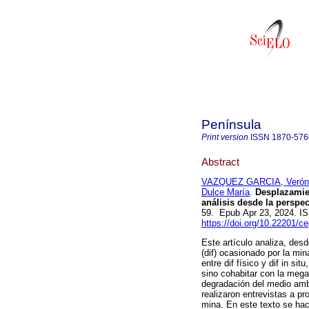
Península
Print version
ISSN
1870-576
Abstract
VAZQUEZ GARCIA, Verón
Dulce María
.
Desplazamien
análisis desde la perspec
59. Epub Apr 23, 2024. I
https://doi.org/10.22201/
Este artículo analiza, des
(dif) ocasionado por la mi
entre dif físico y dif in s
sino cohabitar con la mega
degradación del medio ambi
realizaron entrevistas a p
mina. En este texto se hac