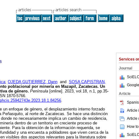
Services 
6
Journal
SciELO
ica
;
OJEDA GUTIERREZ, Dann
and
SOSA CAPISTRAN,
Google
to poblacional por minería en Mazapil, Zacatecas. Un
tiva de género.
Península
[online]. 2023, vol.18, n.1, pp.35-
Article
SSN 1870-5766.
cephcis.25942743e.2023.18.1.84256
.
Spanis
de un enfoque de género, el desplazamiento interno forzado
Article
na Peñasquito, al norte de Zacatecas. Se hace una distinción
itu, donde no necesariamente implica un cambio de residencia,
Article
minería dentro de un territorio en creciente proceso de
How to 
ente. Para la obtención de la información requerida, se
rofundidad y una encuesta a pobladores que viven cerca de la
SciELO
en visibles dos aspectos relevantes para la literatura sobre