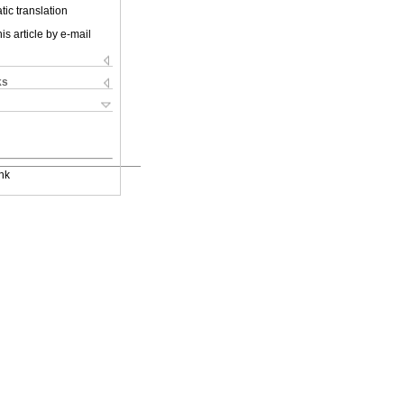
ic translation
is article by e-mail
ks
nk