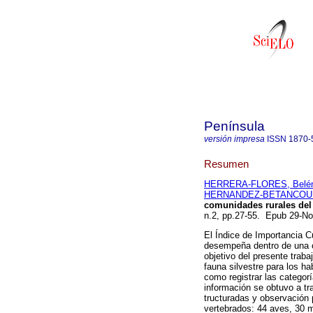
Península
versión impresa
ISSN
1870-
Resumen
HERRERA-FLORES, Belén
HERNANDEZ-BETANCOURT,
comunidades rurales del 
n.2, pp.27-55. Epub 29-N
El Índice de Importancia Cu
desempeña dentro de una cul
objetivo del presente traba
fauna silvestre para los h
como registrar las categor
información se obtuvo a tra
tructuradas y observación p
vertebrados: 44 aves, 30 m