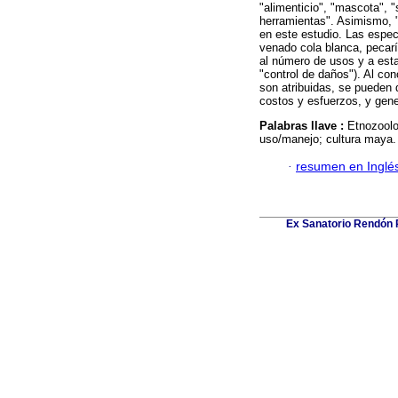
"alimenticio", "mascota", "
herramientas". Asimismo, 
en este estudio. Las espec
venado cola blanca, pecarí 
al número de usos y a est
"control de daños"). Al co
son atribuidas, se pueden 
costos y esfuerzos, y gener
Palabras llave :
Etnozoolo
uso/manejo; cultura maya.
·
resumen en Inglé
Ex Sanatorio Rendón Pe