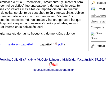
simbólico o ritual", "medicinal", "ornamental" y "material para
Traduc
"control de daños" fue una categoría de manejo importante
Enviar 
ies con valores más altos de importancia cultural fueron:
de collar, serpiente de cascabel, tejón y tepezcuintle, debido
Indicadore
ar en las categorías con más menciones ("alimento" y
nocer las especies más valoradas y las categorías a las que
Links rela
dirigir estrategias de conservación más puntuales, reducir
ar interés en la población local.
Compartir
Otros
gía; manejo de fauna; frecuencia de mención; valor de
Otros
s
·
texto en Español
·
Español (
pdf
)
Permali
niche. Calle 43 s/n x 44 y 46, Colonia Industrial, Mérida, Yucatán, MX, 97150, 
marcos@humanidades.unam.mx