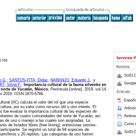
Servicios 
5766
Revista
SciELO
 G.
;
SANTOS-FITA, Dídac
;
NARANJO, Eduardo J.
y
Google
 Silvia F.
.
Importancia cultural de la fauna silvestre en
norte de Yucatán, México.
Península
[online]. 2019, vol.14,
Articulo
ov-2019. ISSN 1870-5766.
Españo
ltural (IIC) calcula el valor del rol que una especie
tura, por su valor como recurso útil u otro interés. El
Artícu
jo fue evaluar la importancia cultural de las especies de
abitantes de cuatro comunidades del norte de Yucatán, así
Referen
ías de uso o manejo a las cuales son asignadas. La
Como ci
vés de listados libres (free listing), entrevistas semies-
articipante. Se registró un total de 94 especies de
SciELO
amíferos y 20 reptiles. Las categorías de uso fueron: