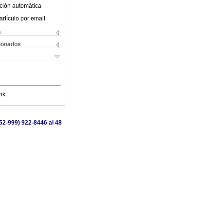
ción automática
artículo por email
s
cionados
nk
(52-999) 922-8446 al 48