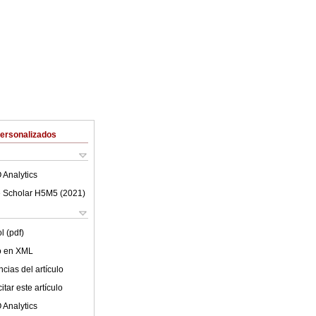
Personalizados
 Analytics
 Scholar H5M5 (
2021
)
l (pdf)
lo en XML
cias del artículo
tar este artículo
 Analytics