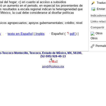
tal del hogar; c) en cuanto al acceso a subsidios
Traduc
ó un aumento en el periodo, en especial los provenientes de
Enviar 
s resultados a escala regional indican la heterogeneidad que
e México, la cual debe considerarse al diseñar políticas
Indicadore
Links rela
ísicos agropecuarios; apoyos gubernamentales; crédito; nivel
Compartir
Otros
s
·
texto en Español
|
Inglés
·
Español (
pdf
) |
Otros
Permali
o-Texcoco Montecillo, Texcoco, Estado de México, MX, 56190,
(52-595) 928-40-13
asyd@colpos.mx