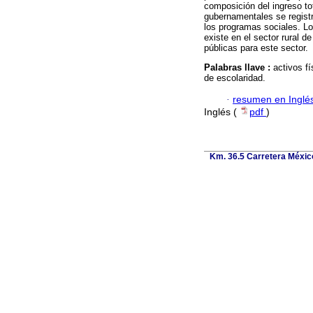
composición del ingreso to
gubernamentales se registr
los programas sociales. Lo
existe en el sector rural d
públicas para este sector.
Palabras llave :
activos f
de escolaridad.
·
resumen en Inglé
Inglés (
pdf
)
Km. 36.5 Carretera Méxic