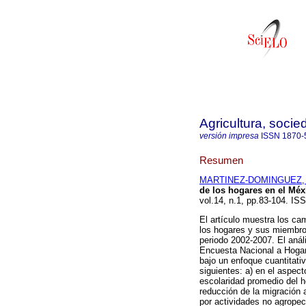
Agricultura, socie
versión impresa
ISSN
1870-
Resumen
MARTINEZ-DOMINGUEZ, 
de los hogares en el Méxi
vol.14, n.1, pp.83-104. IS
El artículo muestra los c
los hogares y sus miembros
periodo 2002-2007. El anál
Encuesta Nacional a Hogar
bajo un enfoque cuantitativ
siguientes: a) en el aspec
escolaridad promedio del h
reducción de la migración a
por actividades no agropecu