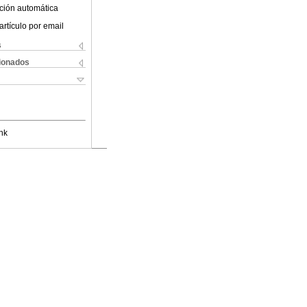
ción automática
artículo por email
s
cionados
nk