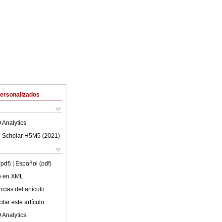
Personalizados
 Analytics
 Scholar H5M5 (
2021
)
(pdf)
| Español (pdf)
lo en XML
cias del artículo
tar este artículo
 Analytics