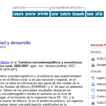
dad y desarrollo
Servicios 
5472
Revista
SciELO
Marlen
et al.
Cambios sociodemográficos y económicos
Google
co rural, 2002-2007.
agric. soc. desarro
[online]. 2017,
SN 1870-5472.
Articulo
ambios sociodemográficos y económicos que experimentaron
Inglés 
 en el México rural, a escala nacional y regional, en el
isis se basó en información tipo panel de dos rondas de la
Artícu
es Rurales de México (ENHRUM I y II, de aquí en adelante)
o. Dentro de los principales resultados destacan los
Referen
to sociodemográfico resalta el aumento en el nivel de
Como ci
ogar, el incremento de la migración hacia EE. UU. y la
l interior de México; b) en el ámbito económico, los ingresos
SciELO
arias tienen una participación significativa en la