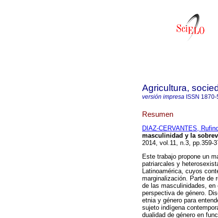
Agricultura, socie
versión impresa
ISSN
1870-
Resumen
DIAZ-CERVANTES, Rufin
masculinidad y la sobrev
2014, vol.11, n.3, pp.359-
Este trabajo propone un ma
patriarcales y heterosexis
Latinoamérica, cuyos cont
marginalización. Parte de 
de las masculinidades, en 
perspectiva de género. Disc
etnia y género para entend
sujeto indígena contemporá
dualidad de género en funci