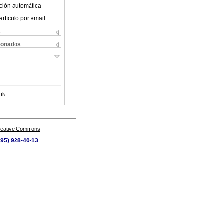
ción automática
artículo por email
s
cionados
nk
Creative Commons
595) 928-40-13