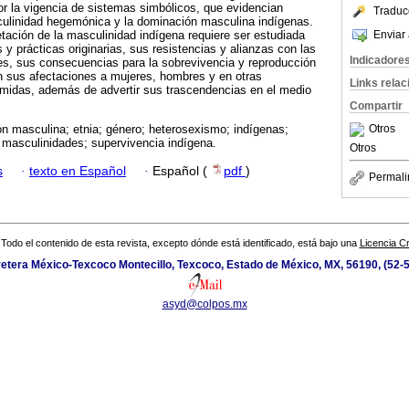
por la vigencia de sistemas simbólicos, que evidencian
Traduc
sculinidad hegemónica y la dominación masculina indígenas.
Enviar 
etación de la masculinidad indígena requiere ser estudiada
 y prácticas originarias, sus resistencias y alianzas con las
Indicadore
es, sus consecuencias para la sobrevivencia y reproducción
en sus afectaciones a mujeres, hombres y en otras
Links rela
imidas, además de advertir sus trascendencias en el medio
Compartir
Otros
n masculina; etnia; género; heterosexismo; indígenas;
masculinidades; supervivencia indígena.
Otros
s
·
texto en Español
·
Español (
pdf
)
Permali
Todo el contenido de esta revista, excepto dónde está identificado, está bajo una
Licencia 
etera México-Texcoco Montecillo, Texcoco, Estado de México, MX, 56190, (52-
asyd@colpos.mx