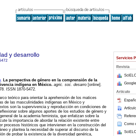
dad y desarrollo
Servicios 
5472
Revista
SciELO
o
.
La perspectiva de género en la comprensión de la
Google
ivencia indígena en México
.
agric. soc. desarro
[online].
378. ISSN 1870-5472.
Articulo
rco teórico para orientar la aprehensión de los matices
Españo
tas de las masculinidades indígenas en México y
extos son la supervivencia y reproducción en condiciones de
Artícu
reflexionar sobre algunos aportes de los estudios de género y
general de la academia feminista, que enfatizan sobre la
Referen
ute la importancia de abordar la relación existente entre
Como ci
er procesos históricos que intervienen en la construcción del
neo y plantea la necesidad de superar al discurso de la
SciELO
ón de probar la existencia de la diversidad genérica,