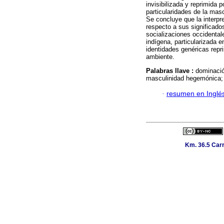
invisibilizada y reprimida 
particularidades de la ma
Se concluye que la interpr
respecto a sus significados
socializaciones occidental
indígena, particularizada 
identidades genéricas repr
ambiente.
Palabras llave :
dominació
masculinidad hegemónica; 
·
resumen en Inglé
Km. 36.5 Carr