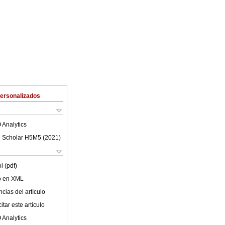
Personalizados
 Analytics
 Scholar H5M5 (
2021
)
l (pdf)
lo en XML
cias del artículo
tar este artículo
 Analytics