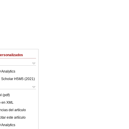
Personalizados
 Analytics
 Scholar H5M5 (
2021
)
l (pdf)
lo en XML
cias del artículo
tar este artículo
 Analytics