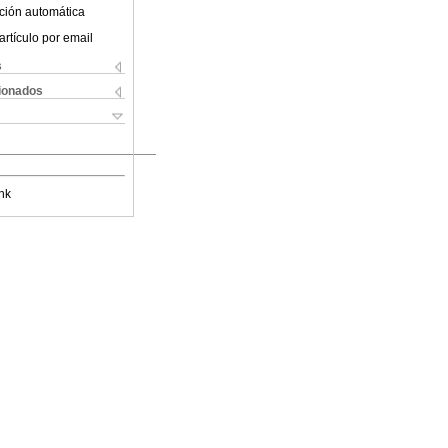
ción automática
artículo por email
s
cionados
nk