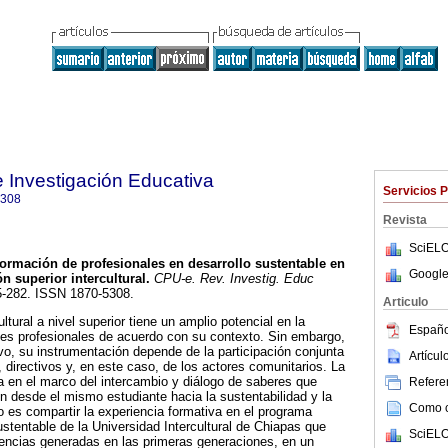
 Investigación Educativa
Servicios 
5308
Revista
SciELO
ormación de profesionales en desarrollo sustentable en
Google
 superior intercultural.
CPU-e. Rev. Investig. Educ
65-282. ISSN 1870-5308.
Articulo
ltural a nivel superior tiene un amplio potencial en la
Españo
nes profesionales de acuerdo con su contexto. Sin embargo,
o, su instrumentación depende de la participación conjunta
Artícu
 directivos y, en este caso, de los actores comunitarios. La
a en el marco del intercambio y diálogo de saberes que
Referen
ón desde el mismo estudiante hacia la sustentabilidad y la
Como ci
ivo es compartir la experiencia formativa en el programa
stentable de la Universidad Intercultural de Chiapas que
SciELO
videncias generadas en las primeras generaciones, en un