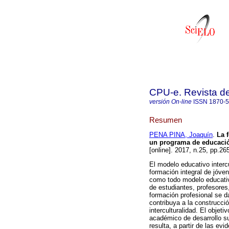
CPU-e. Revista de
versión On-line
ISSN
1870-
Resumen
PENA PINA, Joaquín
.
La f
un programa de educación
[online]. 2017, n.25, pp.2
El modelo educativo intercu
formación integral de jóve
como todo modelo educativ
de estudiantes, profesores,
formación profesional se d
contribuya a la construcci
interculturalidad. El objet
académico de desarrollo su
resulta, a partir de las e