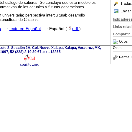
 del diálogo de saberes. Se concluye que este modelo es
Traduc
ormativas de las actuales y futuras generaciones.
Enviar 
universitaria; perspectiva intercultural; desarrollo
Indicadore
tercultural de Chiapas.
Links rela
s
·
texto en Español
·
Español (
pdf
)
Compartir
Otros
ote 2, Sección 2A, Col. Nuevo Xalapa, Xalapa, Veracruz, MX,
Otros
1097, 52 (228) 8 19 39 67, ext. 13865
Permali
cpu@uv.mx